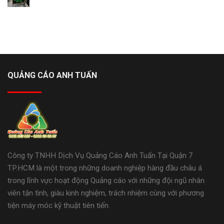
QUẢNG CÁO ANH TUẤN
Công ty TNHH Dịch Vụ Quảng Cáo Anh Tuấn Tại Quận 7
TP.HCM là một trong những doanh nghiệp hàng đầu châu á
trong lĩnh vực hoạt động Quảng cáo với những đội ngũ nhân
viên tận tình, giàu kinh nghiệm, trách nhiệm cùng với phương
tiện máy móc kỹ thuật tiên tiến.