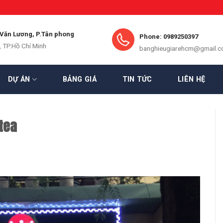
 Văn Lương, P.Tân phong
Phone: 0989250397
, TP.Hồ Chí Minh
banghieugiarehcm@gmail.
DỰ ÁN
BẢNG GIÁ
TIN TỨC
LIÊN HỆ
tea