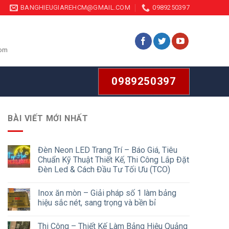
BANGHIEUGIAREHCM@GMAIL.COM
0989250397
com
0989250397
BÀI VIẾT MỚI NHẤT
Đèn Neon LED Trang Trí – Báo Giá, Tiêu
Chuẩn Kỹ Thuật Thiết Kế, Thi Công Lắp Đặt
Đèn Led & Cách Đầu Tư Tối Ưu (TCO)
Inox ăn mòn – Giải pháp số 1 làm bảng
hiệu sắc nét, sang trọng và bền bỉ
Thi Công – Thiết Kế Làm Bảng Hiệu Quảng