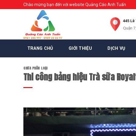
Skip
Chào mừng bạn đến với website Quảng Cáo Anh Tuấn
to
content
445 Lê
Quận 7
TRANG CHỦ
GIỚI THIỆU
DỊCH VỤ
CHƯA PHÂN LOẠI
Thi công bảng hiệu Trà sữa Royal