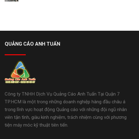
QUẢNG CÁO ANH TUẤN
Công ty TNHH Dịch Vụ Quảng Cáo Anh Tuấn Tại Quận 7
TP.HCM là một trong những doanh nghiệp hàng đầu châu á
trong lĩnh vực hoạt động Quảng cáo với những đội ngũ nhân
viên tận tình, giàu kinh nghiệm, trách nhiệm cùng với phương
tiện máy móc kỹ thuật tiên tiến.