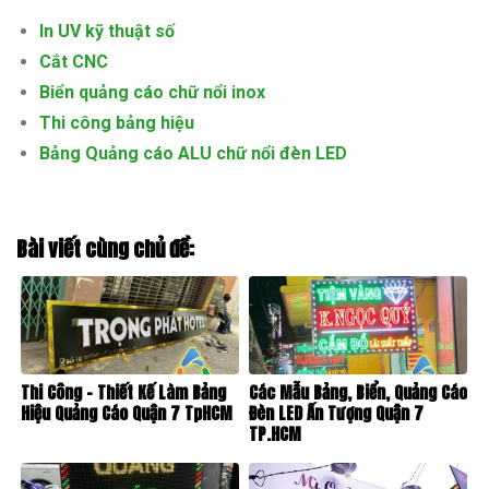
In UV kỹ thuật số
Cắt CNC
Biển quảng cáo chữ nổi inox
Thi công bảng hiệu
Bảng Quảng cáo ALU chữ nổi đèn LED
Bài viết cùng chủ đề:
Thi Công – Thiết Kế Làm Bảng
Các Mẫu Bảng, Biển, Quảng Cáo
Hiệu Quảng Cáo Quận 7 TpHCM
Đèn LED Ấn Tượng Quận 7
TP.HCM