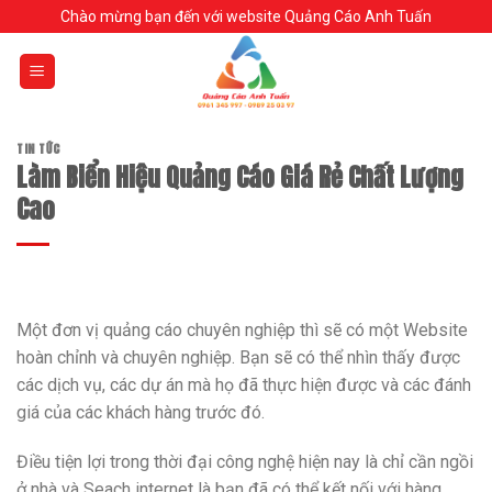
Skip
Chào mừng bạn đến với website Quảng Cáo Anh Tuấn
to
content
TIN TỨC
Làm Biển Hiệu Quảng Cáo Giá Rẻ Chất Lượng
Cao
Một đơn vị quảng cáo chuyên nghiệp thì sẽ có một Website
hoàn chỉnh và chuyên nghiệp. Bạn sẽ có thể nhìn thấy được
các dịch vụ, các dự án mà họ đã thực hiện được và các đánh
giá của các khách hàng trước đó.
Điều tiện lợi trong thời đại công nghệ hiện nay là chỉ cần ngồi
ở nhà và Seach internet là bạn đã có thể kết nối với hàng