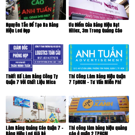
Nguyên Tắc Để Tạo Ra Bảng
Ưu Điểm Của Bảng Hiệu Bạt
Hiệu Led Đẹp
Hiflex, 3m Trong Quảng Cáo
Thiết Kế Làm Bảng Công Ty
Thi Công Làm Bảng Hiệu Quận
Quận 7 Với Chất Liệu Mica
7 TpHCM – Tư Vấn Miễn Phí
Làm Bảng Quảng Cáo Quận 7 –
Thi công làm bảng hiệu quảng
Bảng Hiệu Led Giá Rẻ
cáo ở quận 2 TPHCM