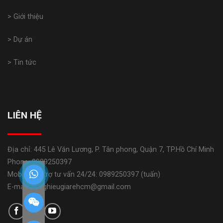
> Giới thiệu
> Dự án
> Tin tức
LIÊN HỆ
Địa chỉ: 445 Lê Văn Lương, P. Tân phong, Quận 7, TP.Hồ Chí Minh
Phone: 0989250397
Mobile: Hỗ trợ tư vấn 24/24: 0989250397 (tuấn)
E-mail: banghieugiarehcm@gmail.com