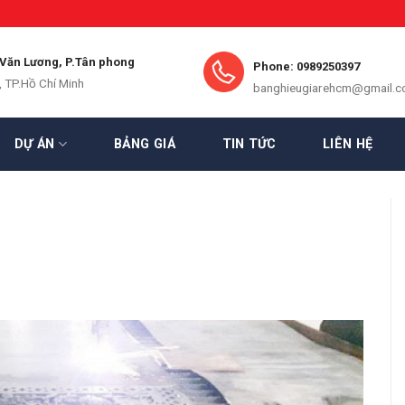
 Văn Lương, P.Tân phong
Phone: 0989250397
, TP.Hồ Chí Minh
banghieugiarehcm@gmail.
DỰ ÁN
BẢNG GIÁ
TIN TỨC
LIÊN HỆ