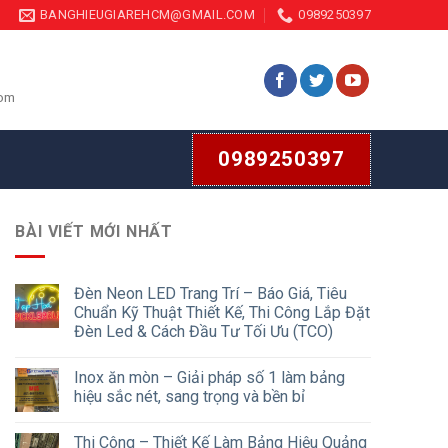
BANGHIEUGIAREHCM@GMAIL.COM
0989250397
com
0989250397
BÀI VIẾT MỚI NHẤT
Đèn Neon LED Trang Trí – Báo Giá, Tiêu
Chuẩn Kỹ Thuật Thiết Kế, Thi Công Lắp Đặt
Đèn Led & Cách Đầu Tư Tối Ưu (TCO)
Inox ăn mòn – Giải pháp số 1 làm bảng
hiệu sắc nét, sang trọng và bền bỉ
Thi Công – Thiết Kế Làm Bảng Hiệu Quảng