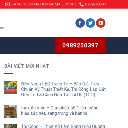
BANGHIEUGIAREHCM@GMAIL.COM
0989250397
com
0989250397
BÀI VIẾT MỚI NHẤT
Đèn Neon LED Trang Trí – Báo Giá, Tiêu
Chuẩn Kỹ Thuật Thiết Kế, Thi Công Lắp Đặt
Đèn Led & Cách Đầu Tư Tối Ưu (TCO)
Inox ăn mòn – Giải pháp số 1 làm bảng
hiệu sắc nét, sang trọng và bền bỉ
Thi Công – Thiết Kế Làm Bảng Hiệu Quảng