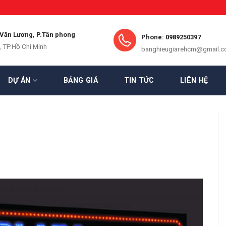
 Văn Lương, P.Tân phong
Phone: 0989250397
, TP.Hồ Chí Minh
banghieugiarehcm@gmail.
DỰ ÁN
BẢNG GIÁ
TIN TỨC
LIÊN HỆ