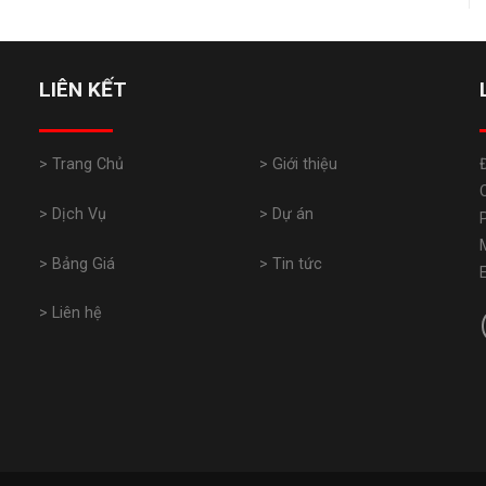
LIÊN KẾT
> Trang Chủ
> Giới thiệu
> Dịch Vụ
> Dự án
> Bảng Giá
> Tin tức
> Liên hệ