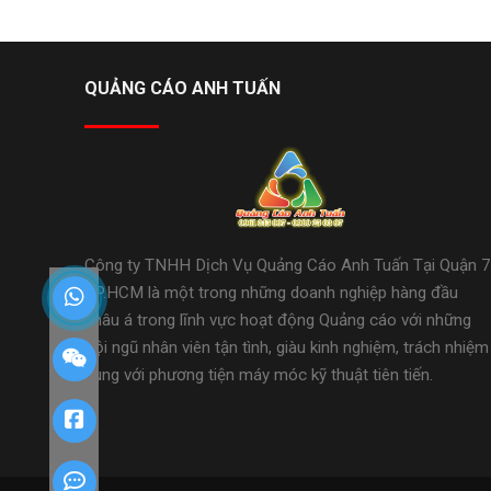
QUẢNG CÁO ANH TUẤN
Công ty TNHH Dịch Vụ Quảng Cáo Anh Tuấn Tại Quận 7
TP.HCM là một trong những doanh nghiệp hàng đầu
châu á trong lĩnh vực hoạt động Quảng cáo với những
đội ngũ nhân viên tận tình, giàu kinh nghiệm, trách nhiệm
cùng với phương tiện máy móc kỹ thuật tiên tiến.