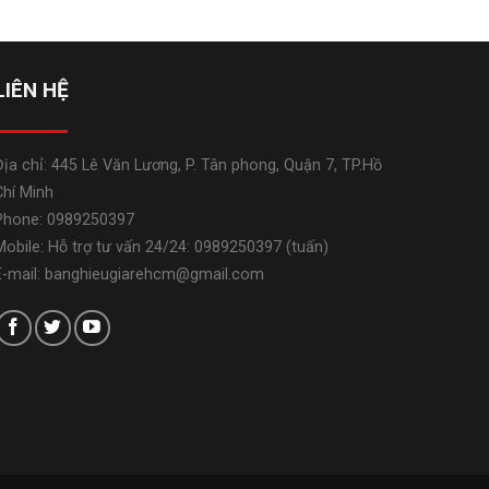
LIÊN HỆ
Địa chỉ: 445 Lê Văn Lương, P. Tân phong, Quận 7, TP.Hồ
Chí Minh
Phone: 0989250397
Mobile: Hỗ trợ tư vấn 24/24: 0989250397 (tuấn)
E-mail: banghieugiarehcm@gmail.com