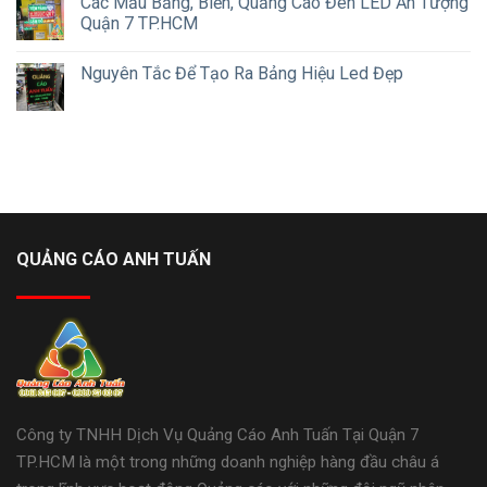
Các Mẫu Bảng, Biển, Quảng Cáo Đèn LED Ấn Tượng
Quận 7 TP.HCM
Nguyên Tắc Để Tạo Ra Bảng Hiệu Led Đẹp
QUẢNG CÁO ANH TUẤN
Công ty TNHH Dịch Vụ Quảng Cáo Anh Tuấn Tại Quận 7
TP.HCM là một trong những doanh nghiệp hàng đầu châu á