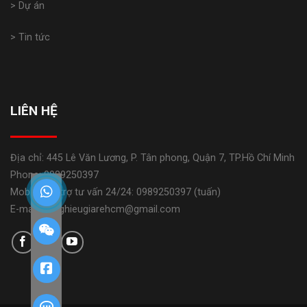
> Dự án
> Tin tức
LIÊN HỆ
Địa chỉ: 445 Lê Văn Lương, P. Tân phong, Quận 7, TP.Hồ Chí Minh
Phone: 0989250397
Mobile: Hỗ trợ tư vấn 24/24: 0989250397 (tuấn)
E-mail: banghieugiarehcm@gmail.com