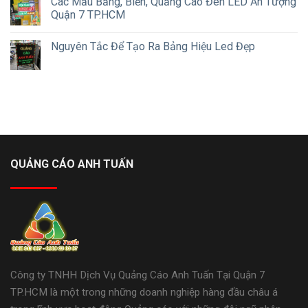
Các Mẫu Bảng, Biển, Quảng Cáo Đèn LED Ấn Tượng
Quận 7 TP.HCM
Nguyên Tắc Để Tạo Ra Bảng Hiệu Led Đẹp
QUẢNG CÁO ANH TUẤN
Công ty TNHH Dịch Vụ Quảng Cáo Anh Tuấn Tại Quận 7
TP.HCM là một trong những doanh nghiệp hàng đầu châu á