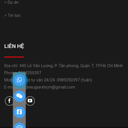
> Dự án
> Tin tức
LIÊN HỆ
Địa chỉ: 445 Lê Văn Lương, P. Tân phong, Quận 7, TP.Hồ Chí Minh
Phone: 0989250397
Mobile: Hỗ trợ tư vấn 24/24: 0989250397 (tuấn)
E-mail: banghieugiarehcm@gmail.com