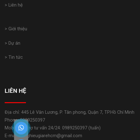
> Liên hệ
> Giới thiệu
> Dự án
> Tin tức
LIÊN HỆ
Địa chỉ: 445 Lê Văn Lương, P. Tân phong, Quận 7, TP.Hồ Chí Minh
Phone: 0989250397
Mobile: Hỗ trợ tư vấn 24/24: 0989250397 (tuấn)
E-mail: banghieugiarehcm@gmail.com