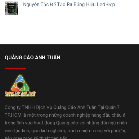
Nguyên Tắc Để Tạo Ra Bảng Hiệu Led Đẹp
QUẢNG CÁO ANH TUẤN
Công ty TNHH Dịch Vụ Quảng Cáo Anh Tuấn Tại Quận 7
TP.HCM là một trong những doanh nghiệp hàng đầu châu á
trong lĩnh vực hoạt động Quảng cáo với những đội ngũ nhân
viên tận tình, giàu kinh nghiệm, trách nhiệm cùng với phương
tiện máy móc kỹ thuật tiên tiến.