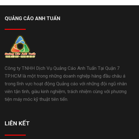
QUẢNG CÁO ANH TUẤN
Công ty TNHH Dịch Vụ Quảng Cáo Anh Tuấn Tại Quận 7
TP.HCM là một trong những doanh nghiệp hàng đầu châu á
trong lĩnh vực hoạt động Quảng cáo với những đội ngũ nhân
viên tận tình, giàu kinh nghiệm, trách nhiệm cùng với phương
tiện máy móc kỹ thuật tiên tiến.
LIÊN KẾT