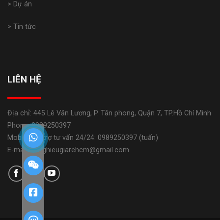
> Dự án
> Tin tức
LIÊN HỆ
Địa chỉ: 445 Lê Văn Lương, P. Tân phong, Quận 7, TP.Hồ Chí Minh
Phone: 0989250397
Mobile: Hỗ trợ tư vấn 24/24: 0989250397 (tuấn)
E-mail: banghieugiarehcm@gmail.com