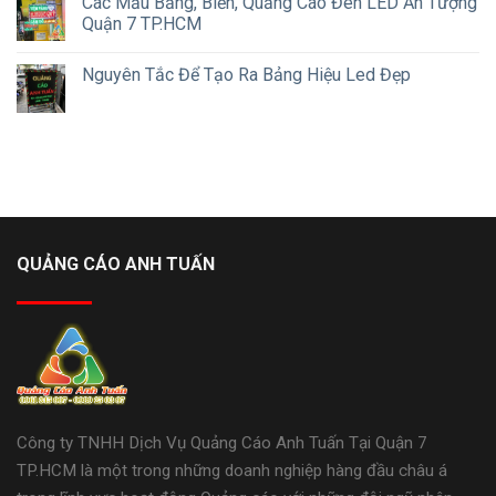
Các Mẫu Bảng, Biển, Quảng Cáo Đèn LED Ấn Tượng
Quận 7 TP.HCM
Nguyên Tắc Để Tạo Ra Bảng Hiệu Led Đẹp
QUẢNG CÁO ANH TUẤN
Công ty TNHH Dịch Vụ Quảng Cáo Anh Tuấn Tại Quận 7
TP.HCM là một trong những doanh nghiệp hàng đầu châu á