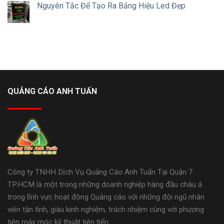
Nguyên Tắc Để Tạo Ra Bảng Hiệu Led Đẹp
QUẢNG CÁO ANH TUẤN
Công ty TNHH Dịch Vụ Quảng Cáo Anh Tuấn Tại Quận 7
TP.HCM là một trong những doanh nghiệp hàng đầu châu á
trong lĩnh vực hoạt động Quảng cáo với những đội ngũ nhân
viên tận tình, giàu kinh nghiệm, trách nhiệm cùng với phương
tiện máy móc kỹ thuật tiên tiến.