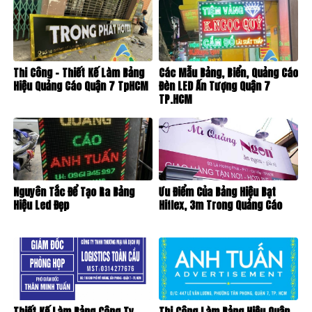
Thi Công – Thiết Kế Làm Bảng
Các Mẫu Bảng, Biển, Quảng Cáo
Hiệu Quảng Cáo Quận 7 TpHCM
Đèn LED Ấn Tượng Quận 7
TP.HCM
Nguyên Tắc Để Tạo Ra Bảng
Ưu Điểm Của Bảng Hiệu Bạt
Hiệu Led Đẹp
Hiflex, 3m Trong Quảng Cáo
Thiết Kế Làm Bảng Công Ty
Thi Công Làm Bảng Hiệu Quận