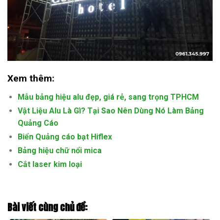
Xem thêm:
Mẫu bảng hiệu alu đẹp, giá rẻ, sang trọng TPHCM
Vật Liệu Alu Là Gì? Tại Sao Nên Dùng Nó Làm Bảng
Quảng Cáo
Biển Quảng cáo bạt Hiflex
Bảng hiệu chữ nổi mica
Cắt laser kim loại
Bài viết cùng chủ đề: