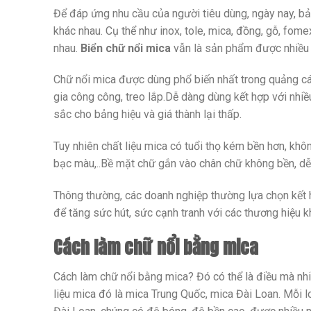
Để đáp ứng nhu cầu của người tiêu dùng, ngày nay, bả
khác nhau. Cụ thể như inox, tole, mica, đồng, gỗ, fo
nhau.
Biển chữ nổi mica
vẫn là sản phẩm được nhiều n
Chữ nổi mica được dùng phổ biến nhất trong quảng c
gia công công, treo lắp.Dễ dàng dùng kết hợp với nhi
sắc cho bảng hiệu và giá thành lại thấp.
Tuy nhiên chất liệu mica có tuổi thọ kém bền hơn, khô
bạc màu,..Bề mặt chữ gắn vào chân chữ không bền, dễ r
Thông thường, các doanh nghiệp thường lựa chọn kết
để tăng sức hút, sức cạnh tranh với các thương hiệu k
Cách làm chữ nổi bằng mica
Cách làm chữ nổi bằng mica? Đó có thể là điều mà nhiều
liệu mica đó là mica Trung Quốc, mica Đài Loan. Mỗi 