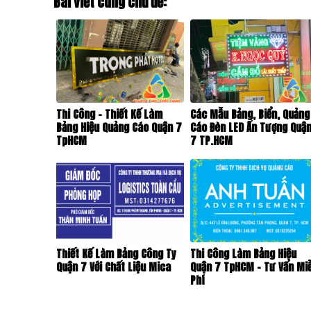
Bài viết cùng chủ đề:
Thi Công – Thiết Kế Làm
Các Mẫu Bảng, Biển, Quảng
Bảng Hiệu Quảng Cáo Quận 7
Cáo Đèn LED Ấn Tượng Quậ
TpHCM
7 TP.HCM
Thiết Kế Làm Bảng Công Ty
Thi Công Làm Bảng Hiệu
Quận 7 Với Chất Liệu Mica
Quận 7 TpHCM – Tư Vấn Mi
Phí