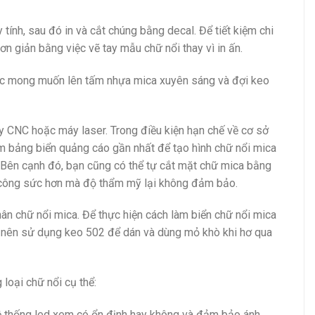
tính, sau đó in và cắt chúng bằng decal. Để tiết kiệm chi
ơn giản bằng việc vẽ tay mẫu chữ nổi thay vì in ấn.
ớc mong muốn lên tấm nhựa mica xuyên sáng và đợi keo
 CNC hoặc máy laser. Trong điều kiện hạn chế về cơ sở
làm bảng biển quảng cáo gần nhất để tạo hình chữ nổi mica
Bên cạnh đó, bạn cũng có thể tự cắt mặt chữ mica bằng
 công sức hơn mà độ thẩm mỹ lại không đảm bảo.
ân chữ nổi mica. Để thực hiện cách làm biển chữ nổi mica
ạn nên sử dụng keo 502 để dán và dùng mỏ khò khi hơ qua
loại chữ nổi cụ thể:
hệ thống led xem có ổn định hay không và đảm bảo ánh