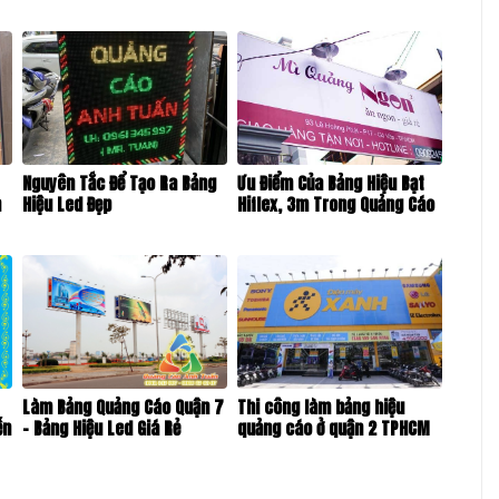
Nguyên Tắc Để Tạo Ra Bảng
Ưu Điểm Của Bảng Hiệu Bạt
n
Hiệu Led Đẹp
Hiflex, 3m Trong Quảng Cáo
Làm Bảng Quảng Cáo Quận 7
Thi công làm bảng hiệu
ễn
– Bảng Hiệu Led Giá Rẻ
quảng cáo ở quận 2 TPHCM