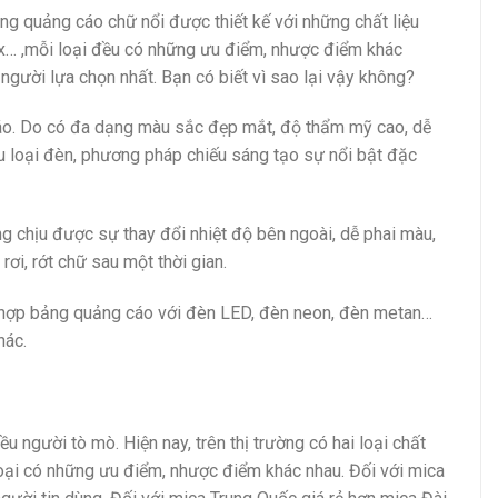
ng quảng cáo chữ nổi được thiết kế với những chất liệu
mex… ,mỗi loại đều có những ưu điểm, nhược điểm khác
gười lựa chọn nhất. Bạn có biết vì sao lại vậy không?
áo. Do có đa dạng màu sắc đẹp mắt, độ thẩm mỹ cao, dễ
ều loại đèn, phương pháp chiếu sáng tạo sự nổi bật đặc
ng chịu được sự thay đổi nhiệt độ bên ngoài, dễ phai màu,
ơi, rớt chữ sau một thời gian.
 hợp bảng quảng cáo với đèn LED, đèn neon, đèn metan…
hác.
 người tò mò. Hiện nay, trên thị trường có hai loại chất
loại có những ưu điểm, nhược điểm khác nhau. Đối với mica