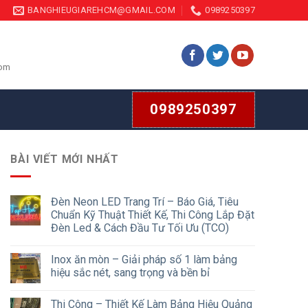
BANGHIEUGIAREHCM@GMAIL.COM
0989250397
com
0989250397
BÀI VIẾT MỚI NHẤT
Đèn Neon LED Trang Trí – Báo Giá, Tiêu
Chuẩn Kỹ Thuật Thiết Kế, Thi Công Lắp Đặt
Đèn Led & Cách Đầu Tư Tối Ưu (TCO)
Inox ăn mòn – Giải pháp số 1 làm bảng
hiệu sắc nét, sang trọng và bền bỉ
Thi Công – Thiết Kế Làm Bảng Hiệu Quảng