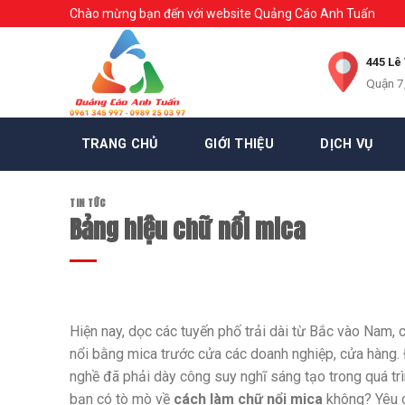
Skip
Chào mừng bạn đến với website Quảng Cáo Anh Tuấn
to
content
445 Lê
Quận 7
TRANG CHỦ
GIỚI THIỆU
DỊCH VỤ
TIN TỨC
Bảng hiệu chữ nổi mica
Hiện nay, dọc các tuyến phố trải dài từ Bắc vào Nam,
nổi bằng mica trước cửa các doanh nghiệp, cửa hàng.
nghề đã phải dày công suy nghĩ sáng tạo trong quá trìn
bạn có tò mò về
cách làm chữ nổi mica
không? Yêu c