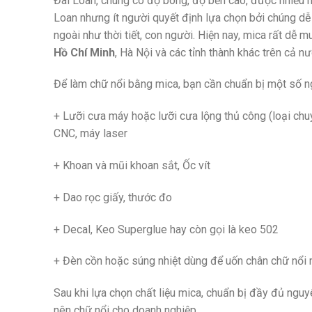
Đài Loan, chúng có độ bóng, độ bền cao, được nhiều n
Loan nhưng ít người quyết định lựa chọn bởi chúng dễ 
ngoài như thời tiết, con người. Hiện nay, mica rất dễ 
Hồ Chí Minh
, Hà Nội và các tỉnh thành khác trên cả nư
Để làm chữ nổi bằng mica, bạn cần chuẩn bị một số ng
+ Lưỡi cưa máy hoặc lưỡi cưa lộng thủ công (loại ch
CNC, máy laser
+ Khoan và mũi khoan sắt, Ốc vít
+ Dao rọc giấy, thước đo
+ Decal, Keo Superglue hay còn gọi là keo 502
+ Đèn cồn hoặc súng nhiệt dùng để uốn chân chữ nổi 
Sau khi lựa chọn chất liệu mica, chuẩn bị đầy đủ nguy
nên chữ nổi cho doanh nghiệp.