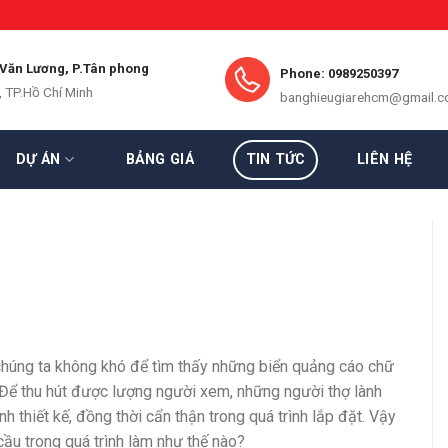
 Văn Lương, P.Tân phong
Phone: 0989250397
, TP.Hồ Chí Minh
banghieugiarehcm@gmail.
DỰ ÁN
BẢNG GIÁ
TIN TỨC
LIÊN HỆ
 chúng ta không khó để tìm thấy những biển quảng cáo chữ
 Để thu hút được lượng người xem, những người thợ lành
h thiết kế, đồng thời cẩn thận trong quá trình lắp đặt. Vậy
ầu trong quá trình làm như thế nào?