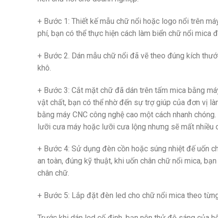
+ Bước 1: Thiết kế mẫu chữ nổi hoặc logo nổi trên máy 
phí, bạn có thể thực hiện cách làm biển chữ nổi mica đ
+ Bước 2. Dán mẫu chữ nổi đã vẽ theo đúng kích thư
khô.
+ Bước 3: Cắt mặt chữ đã dán trên tấm mica bằng máy
vật chất, bạn có thể nhờ đến sự trợ giúp của đơn vị 
bằng máy CNC công nghệ cao một cách nhanh chóng. 
lưỡi cưa máy hoặc lưỡi cưa lộng nhưng sẽ mất nhiều
+ Bước 4: Sử dụng đèn cồn hoặc súng nhiệt đế uốn ch
an toàn, đúng kỹ thuật, khi uốn chân chữ nổi mica, b
chân chữ.
+ Bước 5: Lắp đặt đèn led cho chữ nổi mica theo từng 
Trước khi dán led cố định, bạn nên thử độ sáng của 