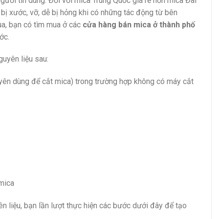
gười tin dùng. Đối với mica Trung Quốc giá rẻ hơn mica Đài
bị xước, vỡ, dễ bị hỏng khi có những tác động từ bên
mua, bạn có tìm mua ở các
cửa hàng bán mica ở thành phố
ớc.
uyên liệu sau:
uyên dùng để cắt mica) trong trường hợp không có máy cắt
mica
ên liệu, bạn lần lượt thực hiện các bước dưới đây để tạo