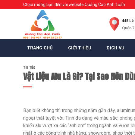
Skip
Chào mừng bạn đến với website Quảng Cáo Anh Tuấn
to
content
445 Lê
Quận 7
TRANG CHỦ
GIỚI THIỆU
DỊCH VỤ
TIN TỨC
Vật Liệu Alu Là Gì? Tại Sao Nên 
Bạn biết không thì trong những năm gần đây, aluminum 
ngoại thất tuyệt vời. Tính đa dạng về màu sắc, phong 
khiến alu vượt xa các “anh em” trong ngành và vươn lên
nhất ở các công trình nhà hàng, showroom, shop thời t