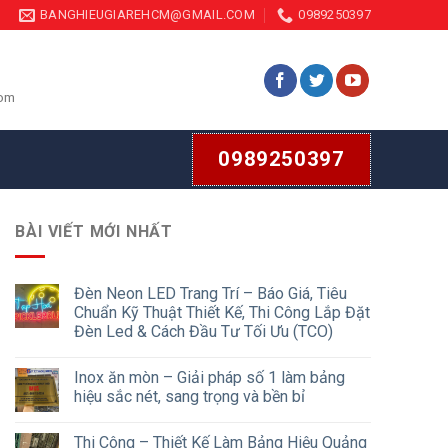
BANGHIEUGIAREHCM@GMAIL.COM
0989250397
com
0989250397
BÀI VIẾT MỚI NHẤT
Đèn Neon LED Trang Trí – Báo Giá, Tiêu
Chuẩn Kỹ Thuật Thiết Kế, Thi Công Lắp Đặt
Đèn Led & Cách Đầu Tư Tối Ưu (TCO)
Inox ăn mòn – Giải pháp số 1 làm bảng
hiệu sắc nét, sang trọng và bền bỉ
Thi Công – Thiết Kế Làm Bảng Hiệu Quảng