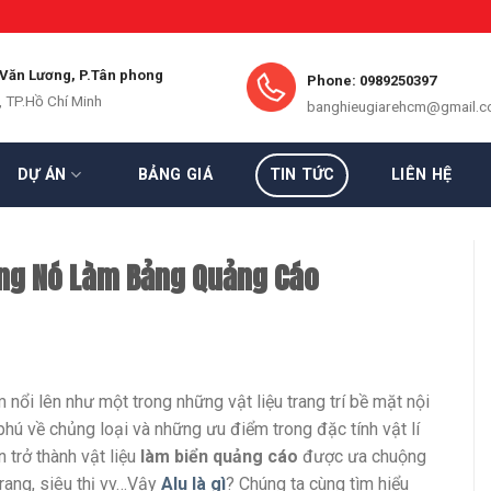
 Văn Lương, P.Tân phong
Phone: 0989250397
, TP.Hồ Chí Minh
banghieugiarehcm@gmail.
DỰ ÁN
BẢNG GIÁ
TIN TỨC
LIÊN HỆ
Dùng Nó Làm Bảng Quảng Cáo
nổi lên như một trong những vật liệu trang trí bề mặt nội
phú về chủng loại và những ưu điểm trong đặc tính vật lí
 trở thành vật liệu
làm biển quảng cáo
được ưa chuộng
rang, siêu thị vv…Vậy
Alu là gì
? Chúng ta cùng tìm hiểu