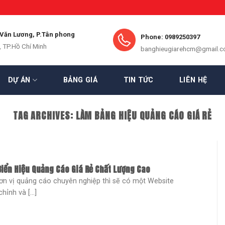
 Văn Lương, P.Tân phong
Phone: 0989250397
, TP.Hồ Chí Minh
banghieugiarehcm@gmail.
DỰ ÁN
BẢNG GIÁ
TIN TỨC
LIÊN HỆ
TAG ARCHIVES:
LÀM BẢNG HIỆU QUẢNG CÁO GIÁ RẺ
iển Hiệu Quảng Cáo Giá Rẻ Chất Lượng Cao
ơn vị quảng cáo chuyên nghiệp thì sẽ có một Website
hỉnh và [...]