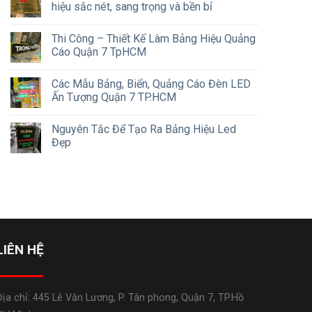
hiệu sắc nét, sang trọng và bền bỉ
Thi Công – Thiết Kế Làm Bảng Hiệu Quảng
Cáo Quận 7 TpHCM
Các Mẫu Bảng, Biển, Quảng Cáo Đèn LED
Ấn Tượng Quận 7 TP.HCM
Nguyên Tắc Để Tạo Ra Bảng Hiệu Led
Đẹp
LIÊN HỆ
Địa chỉ: 445 Lê Văn Lương, P. Tân phong, Quận 7, TP.Hồ