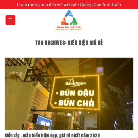
Skip
Chào mừng bạn đến với website Quảng Cáo Anh Tuấn
to
content
TAG ARCHIVES:
BIỂN HIỆU GIÁ RẺ
Biển vẫy – mẫu biển hiệu đẹp, giá rẻ nhất năm 2020