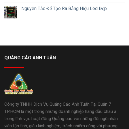
Nguyên Tắc Để Tạo Ra Bảng Hiệu Led Đẹp
QUẢNG CÁO ANH TUẤN
Công ty TNHH Dịch Vụ Quảng Cáo Anh Tuấn Tại Quận 7
TP.HCM là một trong những doanh nghiệp hàng đầu châu á
trong lĩnh vực hoạt động Quảng cáo với những đội ngũ nhân
viên tận tình, giàu kinh nghiệm, trách nhiệm cùng với phương