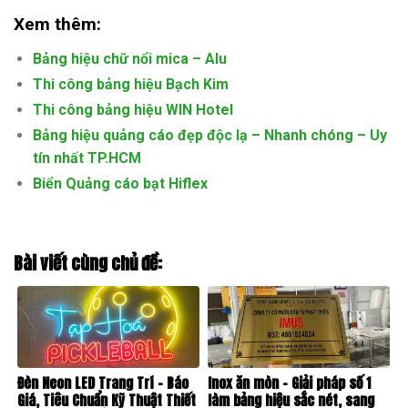
Xem thêm:
Bảng hiệu chữ nổi mica – Alu
Thi công bảng hiệu Bạch Kim
Thi công bảng hiệu WIN Hotel
Bảng hiệu quảng cáo đẹp độc lạ – Nhanh chóng – Uy
tín nhất TP.HCM
Biển Quảng cáo bạt Hiflex
Bài viết cùng chủ đề:
Đèn Neon LED Trang Trí – Báo
Inox ăn mòn – Giải pháp số 1
Giá, Tiêu Chuẩn Kỹ Thuật Thiết
làm bảng hiệu sắc nét, sang