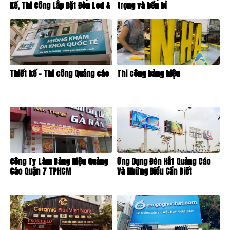
Kế, Thi Công Lắp Đặt Đèn Led &
trọng và bền bỉ
Cách Đầu Tư Tối Ưu (TCO)
Thiết kế – Thi công Quảng cáo
Thi công bảng hiệu
Công Ty Làm Bảng Hiệu Quảng
Ứng Dụng Đèn Hắt Quảng Cáo
Cáo Quận 7 TPHCM
Và Những Điều Cần Biết