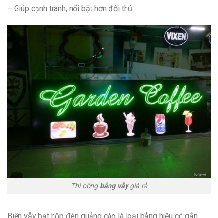
– Giúp cạnh tranh, nổi bật hơn đối thủ
Thi công
bảng vẫy
giá rẻ
Biển vẫy bạt hộp đèn quảng cáo là loại bảng hiệu có gắn