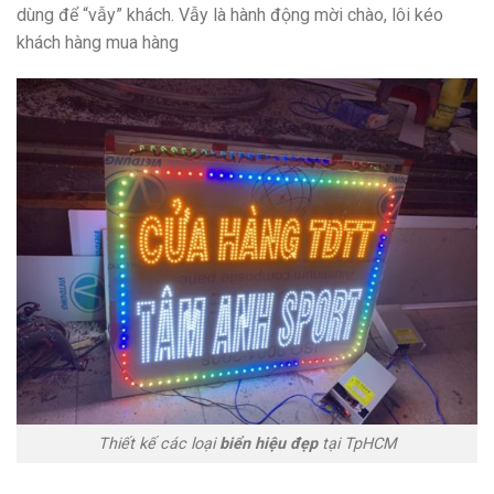
dùng để “vẫy” khách. Vẫy là hành động mời chào, lôi kéo
khách hàng mua hàng
Thiết kế các loại
biển hiệu đẹp
tại TpHCM