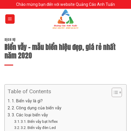
Skip
Chào mừng bạn đến với website Quảng Cáo Anh Tuấn
to
content
DỊCH VỤ
Biển vẫy – mẫu biển hiệu đẹp, giá rẻ nhất
năm 2020
Table of Contents
1. Biển vẫy là gì?
2. Công dụng của biển vẫy
3. Các loại biển vẫy
3.1. Biển vẫy bạt hiflex
3.2. Biển vẫy đèn Led