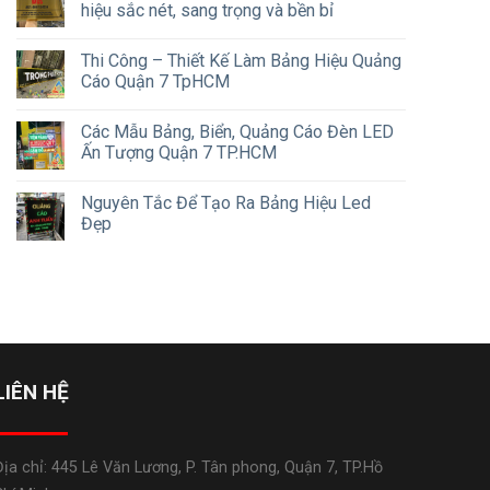
hiệu sắc nét, sang trọng và bền bỉ
Thi Công – Thiết Kế Làm Bảng Hiệu Quảng
Cáo Quận 7 TpHCM
Các Mẫu Bảng, Biển, Quảng Cáo Đèn LED
Ấn Tượng Quận 7 TP.HCM
Nguyên Tắc Để Tạo Ra Bảng Hiệu Led
Đẹp
LIÊN HỆ
Địa chỉ: 445 Lê Văn Lương, P. Tân phong, Quận 7, TP.Hồ