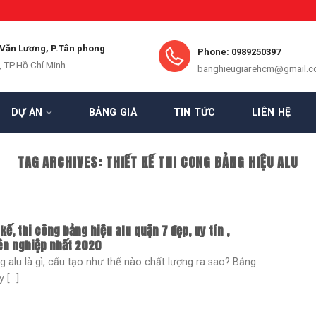
 Văn Lương, P.Tân phong
Phone: 0989250397
, TP.Hồ Chí Minh
banghieugiarehcm@gmail.
DỰ ÁN
BẢNG GIÁ
TIN TỨC
LIÊN HỆ
TAG ARCHIVES:
THIẾT KẾ THI CONG BẢNG HIỆU ALU
 kế, thi công bảng hiệu alu quận 7 đẹp, uy tín ,
n nghiệp nhất 2020
g alu là gì, cấu tạo như thế nào chất lượng ra sao? Bảng
 [...]