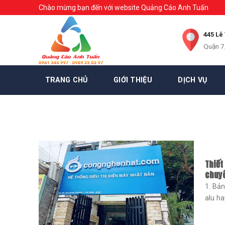
Skip
Chào mừng bạn đến với website Quảng Cáo Anh Tuấn
to
content
445 Lê
Quận 7
TRANG CHỦ
GIỚI THIỆU
DỊCH VỤ
Thiết
chuyê
1. Bản
alu hay