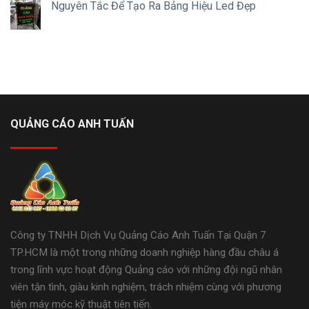
Nguyên Tắc Để Tạo Ra Bảng Hiệu Led Đẹp
QUẢNG CÁO ANH TUẤN
Công ty TNHH Dịch Vụ Quảng Cáo Anh Tuấn Tại Quận 7
TP.HCM là một trong những doanh nghiệp hàng đầu châu á
trong lĩnh vực hoạt động Quảng cáo với những đội ngũ nhân
viên tận tình, giàu kinh nghiệm, trách nhiệm cùng với phương
tiện máy móc kỹ thuật tiên tiến.