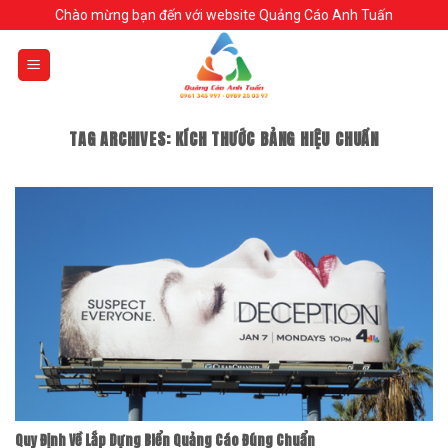
Skip
Chào mừng bạn đến với website Quảng Cáo Anh Tuấn
to
content
TAG ARCHIVES:
KÍCH THƯỚC BẢNG HIỆU CHUẨN
Quy Định Về Lắp Dựng Biển Quảng Cáo Đúng Chuẩn