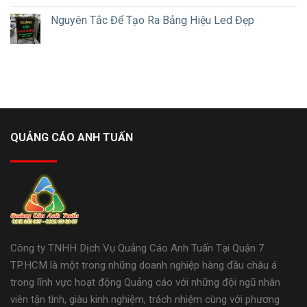
Nguyên Tắc Để Tạo Ra Bảng Hiệu Led Đẹp
QUẢNG CÁO ANH TUẤN
Công ty TNHH Dịch Vụ Quảng Cáo Anh Tuấn Tại Quận 7
TP.HCM là một trong những doanh nghiệp hàng đầu châu á
trong lĩnh vực hoạt động Quảng cáo với những đội ngũ nhân
viên tận tình, giàu kinh nghiệm, trách nhiệm cùng với phương