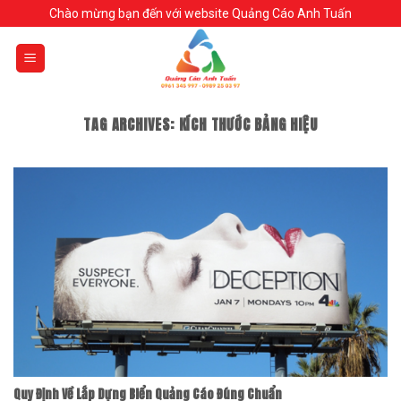
Skip
Chào mừng bạn đến với website Quảng Cáo Anh Tuấn
to
content
TAG ARCHIVES:
KÍCH THƯỚC BẢNG HIỆU
Quy Định Về Lắp Dựng Biển Quảng Cáo Đúng Chuẩn