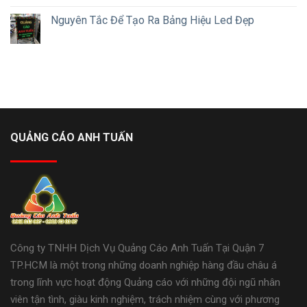
Nguyên Tắc Để Tạo Ra Bảng Hiệu Led Đẹp
QUẢNG CÁO ANH TUẤN
Công ty TNHH Dịch Vụ Quảng Cáo Anh Tuấn Tại Quận 7
TP.HCM là một trong những doanh nghiệp hàng đầu châu á
trong lĩnh vực hoạt động Quảng cáo với những đội ngũ nhân
viên tận tình, giàu kinh nghiệm, trách nhiệm cùng với phương