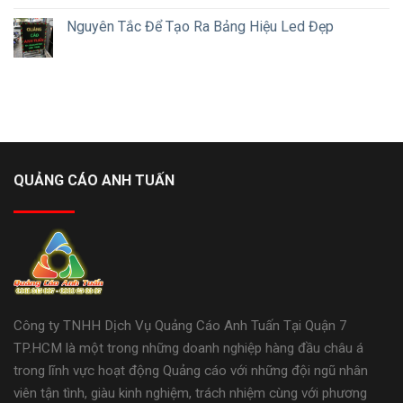
Nguyên Tắc Để Tạo Ra Bảng Hiệu Led Đẹp
QUẢNG CÁO ANH TUẤN
Công ty TNHH Dịch Vụ Quảng Cáo Anh Tuấn Tại Quận 7
TP.HCM là một trong những doanh nghiệp hàng đầu châu á
trong lĩnh vực hoạt động Quảng cáo với những đội ngũ nhân
viên tận tình, giàu kinh nghiệm, trách nhiệm cùng với phương