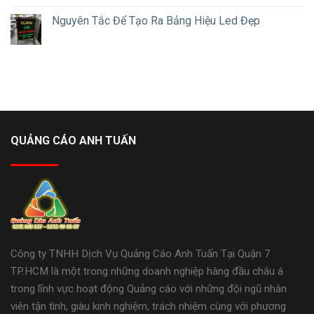
Nguyên Tắc Để Tạo Ra Bảng Hiệu Led Đẹp
QUẢNG CÁO ANH TUẤN
Công ty TNHH Dịch Vụ Quảng Cáo Anh Tuấn Tại Quận 7
TP.HCM là một trong những doanh nghiệp hàng đầu châu á
trong lĩnh vực hoạt động Quảng cáo với những đội ngũ nhân
viên tận tình, giàu kinh nghiệm, trách nhiệm cùng với phương