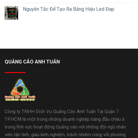
Nguyên Tắc Để Tạo Ra Bảng Hiệu Led Đẹp
QUẢNG CÁO ANH TUẤN
Công ty TNHH Dịch Vụ Quảng Cáo Anh Tuấn Tại Quận 7
TP.HCM là một trong những doanh nghiệp hàng đầu châu á
trong lĩnh vực hoạt động Quảng cáo với những đội ngũ nhân
viên tận tình, giàu kinh nghiệm, trách nhiệm cùng với phương