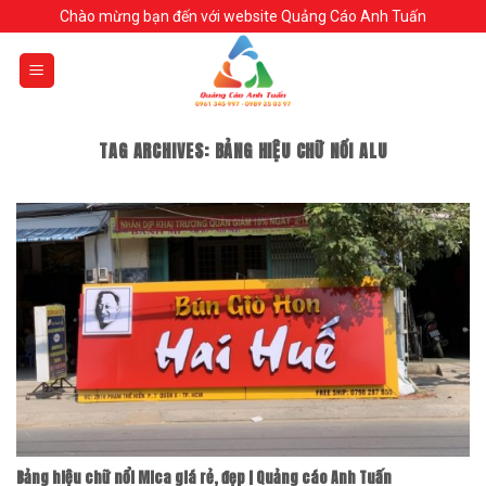
Skip
Chào mừng bạn đến với website Quảng Cáo Anh Tuấn
to
content
TAG ARCHIVES:
BẢNG HIỆU CHỮ NỔI ALU
Bảng hiệu chữ nổi Mica giá rẻ, đẹp | Quảng cáo Anh Tuấn