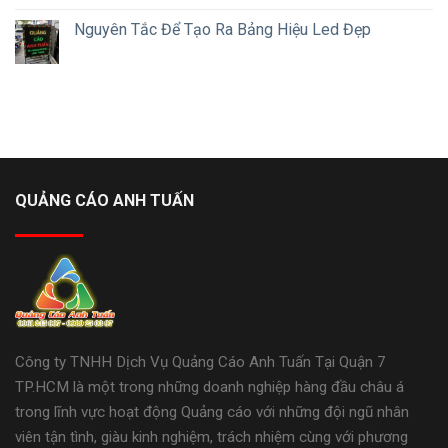
Nguyên Tắc Để Tạo Ra Bảng Hiệu Led Đẹp
QUẢNG CÁO ANH TUẤN
Công ty TNHH Dịch Vụ Quảng Cáo Anh Tuấn Tại Quận 7
TP.HCM là một trong những doanh nghiệp hàng đầu châu á
trong lĩnh vực hoạt động Quảng cáo với những đội ngũ nhân
viên tận tình, giàu kinh nghiệm, trách nhiệm cùng với phương