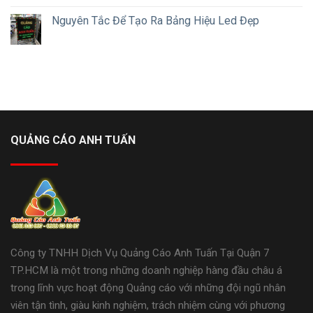
Nguyên Tắc Để Tạo Ra Bảng Hiệu Led Đẹp
QUẢNG CÁO ANH TUẤN
Công ty TNHH Dịch Vụ Quảng Cáo Anh Tuấn Tại Quận 7
TP.HCM là một trong những doanh nghiệp hàng đầu châu á
trong lĩnh vực hoạt động Quảng cáo với những đội ngũ nhân
viên tận tình, giàu kinh nghiệm, trách nhiệm cùng với phương