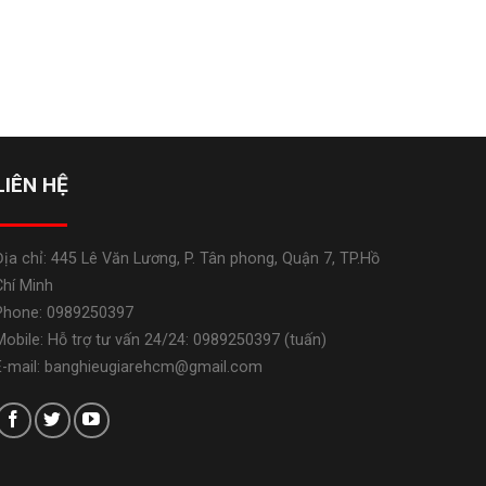
LIÊN HỆ
Địa chỉ: 445 Lê Văn Lương, P. Tân phong, Quận 7, TP.Hồ
Chí Minh
Phone: 0989250397
Mobile: Hỗ trợ tư vấn 24/24: 0989250397 (tuấn)
E-mail: banghieugiarehcm@gmail.com