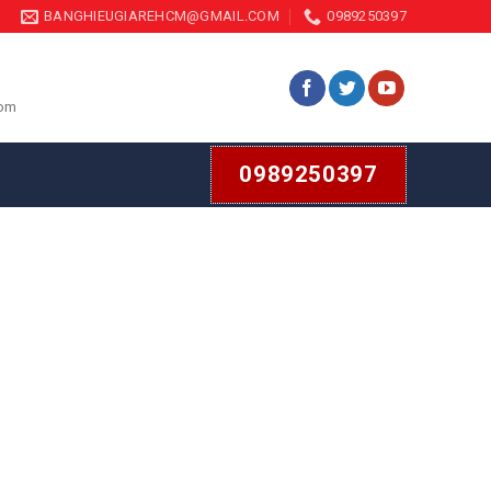
BANGHIEUGIAREHCM@GMAIL.COM
0989250397
com
0989250397