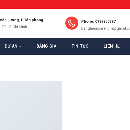
 Văn Lương, P.Tân phong
Phone: 0989250397
, TP.Hồ Chí Minh
banghieugiarehcm@gmail.
DỰ ÁN
BẢNG GIÁ
TIN TỨC
LIÊN HỆ