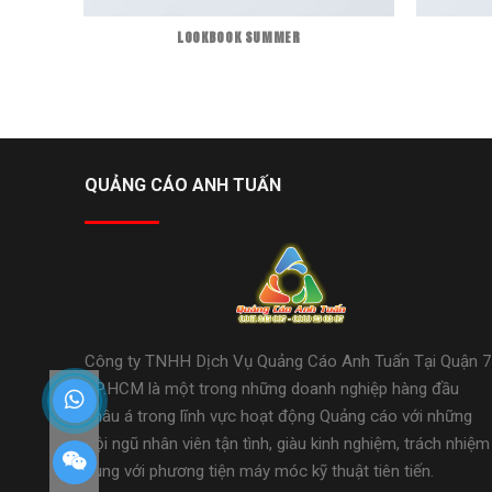
LOOKBOOK SUMMER
QUẢNG CÁO ANH TUẤN
Công ty TNHH Dịch Vụ Quảng Cáo Anh Tuấn Tại Quận 7
TP.HCM là một trong những doanh nghiệp hàng đầu
châu á trong lĩnh vực hoạt động Quảng cáo với những
đội ngũ nhân viên tận tình, giàu kinh nghiệm, trách nhiệm
cùng với phương tiện máy móc kỹ thuật tiên tiến.