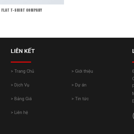
FLAT T-SHIRT COMPANY
LIÊN KẾT
> Trang Chủ
> Giới thiệu
> Dịch Vụ
> Dự án
> Bảng Giá
> Tin tức
> Liên hệ