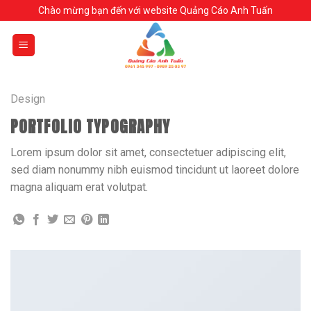
Skip
Chào mừng bạn đến với website Quảng Cáo Anh Tuấn
to
content
Design
PORTFOLIO TYPOGRAPHY
Lorem ipsum dolor sit amet, consectetuer adipiscing elit,
sed diam nonummy nibh euismod tincidunt ut laoreet dolore
magna aliquam erat volutpat.