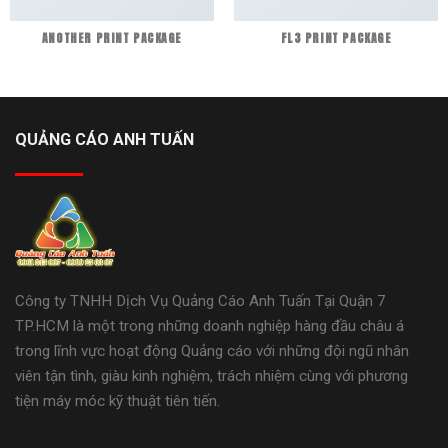
ANOTHER PRINT PACKAGE
FL3 PRINT PACKAGE
QUẢNG CÁO ANH TUẤN
Công ty TNHH Dịch Vụ Quảng Cáo Anh Tuấn Tại Quận 7
TP.HCM là một trong những doanh nghiệp hàng đầu châu á
trong lĩnh vực hoạt động Quảng cáo với những đội ngũ nhân
viên tận tình, giàu kinh nghiệm, trách nhiệm cùng với phương
tiện máy móc kỹ thuật tiên tiến.